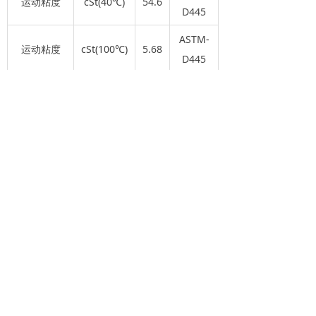
运动粘度
cSt(40℃)
54.6
D445
ASTM-
运动粘度
cSt(100℃)
5.68
加入购物车
낙
D445
闪火点（开
ASTM-
℃
186
口）
D92
ASTM-
倾点
℃
-35
D97
前一个：
EF-MO-3GS/18L
ꄴ
后一个：
EF-MO-4GS/200L
ꄲ