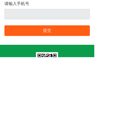
请输入手机号
提交
地 址：深圳市龙岗区平湖街道禾花社区平新
北路163号广弘美居C栋C110
客服热线：0755-8322-9597
客服邮箱：18688756015@163.com
版权所有：深圳市埃孚润滑科技有限公司